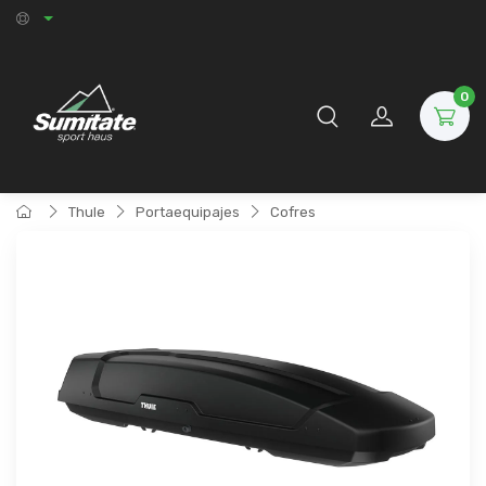
0
Thule
Portaequipajes
Cofres