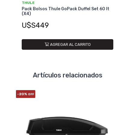
THULE
THU
Pack Bolsos Thule GoPack Duffel Set 60 lt
Bols
(X4)
U$
U$S449
AGREGAR AL CARRITO
Artículos relacionados
-20%
-20%
OFF
O