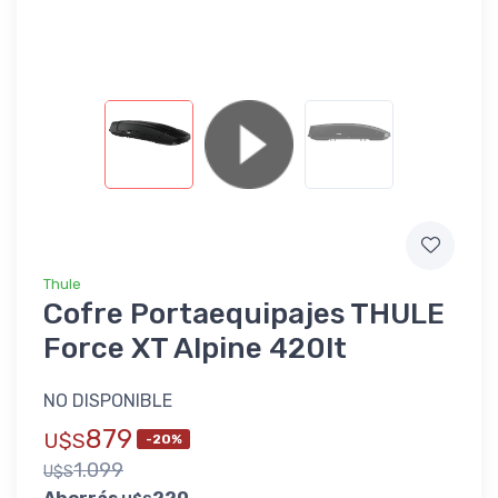
Thule
Cofre Portaequipajes THULE
Force XT Alpine 420lt
NO DISPONIBLE
879
U$S
-20%
1.099
U$S