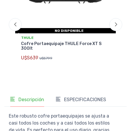
NO DISPONIBLE
THULE
THU
e
Cofre Portaequipaje THULE Force XT S
Cofr
300lt
396l
U$S639
U$S
U$S799
Descripción
ESPECIFICACIONES
Este robusto cofre portaequipajes se ajusta a
casi todos los coches y a casi todos los estilos
de vida. Es perfecto para el uso diario, gracias