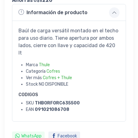
Ahorrás
220
U$S
Información de producto
Baúl de carga versátil montado en el techo
para uso diario. Tiene apertura por ambos
lados, cierre con llave y capacidad de 420
lt
Marca
Thule
Categoría
Cofres
Ver más
Cofres + Thule
Stock
NO DISPONIBLE
CODIGOS
SKU
THBORFORC635500
EAN
091021086708
WhatsApp
Facebook