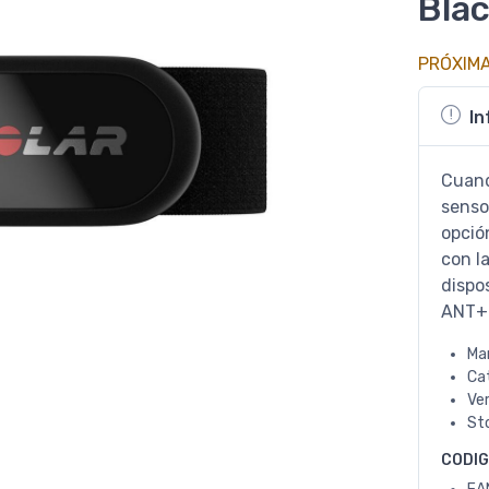
Bla
PRÓXIM
In
Cuand
senso
opció
con l
dispo
ANT+
Ma
Ca
Ve
St
CODI