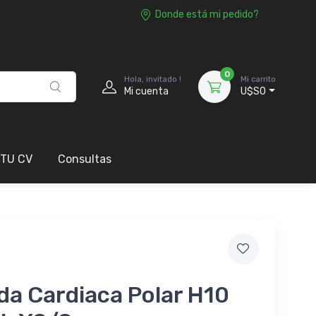
Donde está mi pedido?
0
Hola, invitado !
Mi carrito
Mi cuenta
U$S0
 TU CV
Consultas
a Cardiaca Polar H10