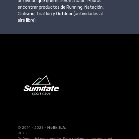
actividad que queres llevar a cabo. Podrás
encontrar productos de Running, Natación,
Ciclismo, Triatlón y Outdoor (actividades al
aire libre).
© 2014 - 2026 -
Molik S.A.
RUT -
Defensa del consumidor. Para reclamos
ingrese aquí
.