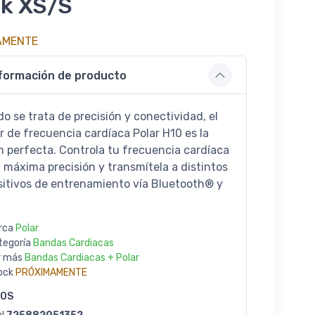
ck XS/S
AMENTE
formación de producto
o se trata de precisión y conectividad, el
r de frecuencia cardíaca Polar H10 es la
n perfecta. Controla tu frecuencia cardíaca
a máxima precisión y transmítela a distintos
sitivos de entrenamiento vía Bluetooth® y
rca
Polar
tegoría
Bandas Cardiacas
r más
Bandas Cardiacas + Polar
ock
PRÓXIMAMENTE
GOS