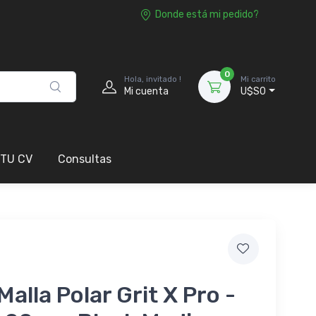
Donde está mi pedido?
0
Hola, invitado !
Mi carrito
Mi cuenta
U$S0
 TU CV
Consultas
Malla Polar Grit X Pro -