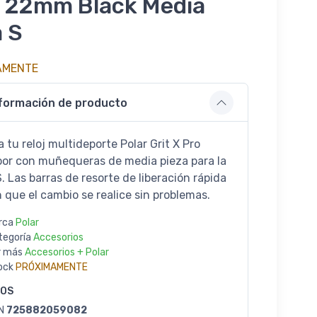
 22mm Black Media
a S
AMENTE
formación de producto
 tu reloj multideporte Polar Grit X Pro
or con muñequeras de media pieza para la
S. Las barras de resorte de liberación rápida
 que el cambio se realice sin problemas.
rca
Polar
tegoría
Accesorios
r más
Accesorios + Polar
ock
PRÓXIMAMENTE
GOS
N
725882059082