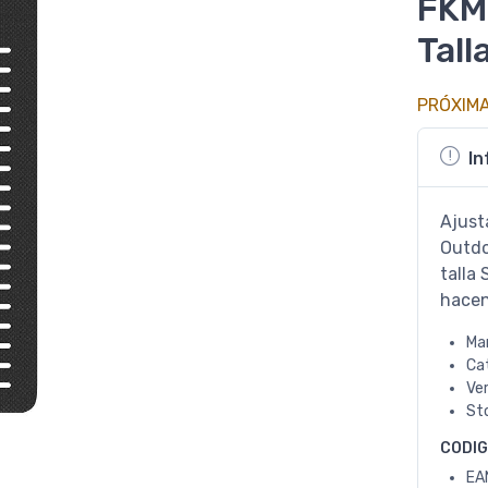
FKM
Tall
PRÓXIM
In
Ajusta
Outdo
talla 
hacen
Ma
Ca
Ve
St
CODI
EA