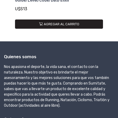
Guide/G2/Level/Code/Elixir/DB Der/Izq
U$S29
RITO
Quienes somos
Nos apasiona el deporte, la vida sana, el contacto con la
naturaleza. Nuestro objetivo es brindarte el mejor
asesoramiento y las mejores soluciones para que vos también
puedas hacer lo que más te gusta. Comprando en Sumitate,
sabes que vas a llevarte un producto de excelente calidad y
específico para la actividad que queres llevar a cabo. Podrás
encontrar productos de Running, Natación, Ciclismo, Triatlón y
Outdoor (actividades al aire libre).