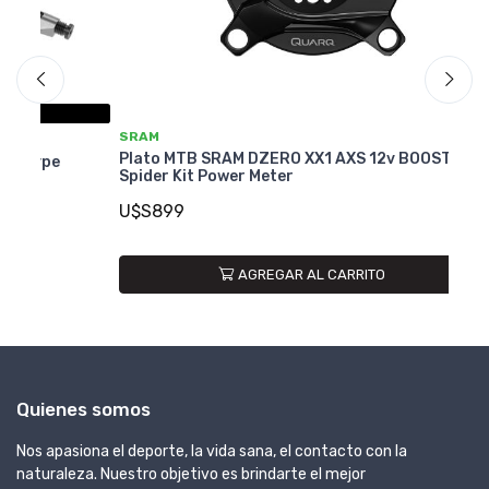
SRAM
S
Plato MTB SRAM DZERO XX1 AXS 12v BOOST
Pl
e
Spider Kit Power Meter
Me
U$S899
U
AGREGAR AL CARRITO
Quienes somos
Nos apasiona el deporte, la vida sana, el contacto con la
naturaleza. Nuestro objetivo es brindarte el mejor