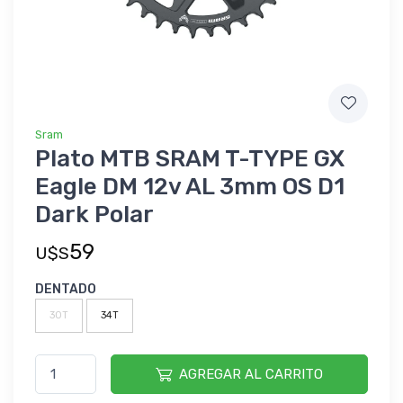
Sram
Plato MTB SRAM T-TYPE GX
Eagle DM 12v AL 3mm OS D1
Dark Polar
59
U$S
DENTADO
30T
34T
AGREGAR AL CARRITO