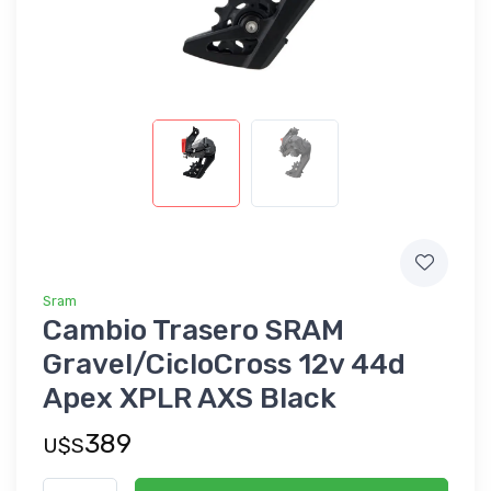
Sram
Cambio Trasero SRAM
Gravel/CicloCross 12v 44d
Apex XPLR AXS Black
389
U$S