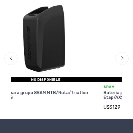
NO DISPONIBLE
SRAM
S
n
Batería para grupo SRAM MTB/Ruta/Triatlon
Ca
Etap/AXS
Ea
U$S129
U