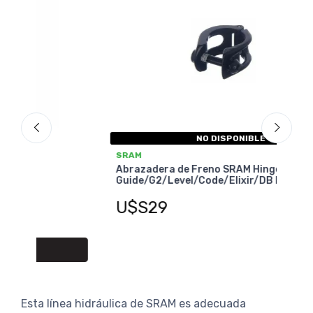
NO DISPONIBLE
SRAM
SRA
Abrazadera de Freno SRAM Hinge-Clamp
Abra
Guide/G2/Level/Code/Elixir/DB Der/Izq
Guid
U$S29
U$
Esta línea hidráulica de SRAM es adecuada