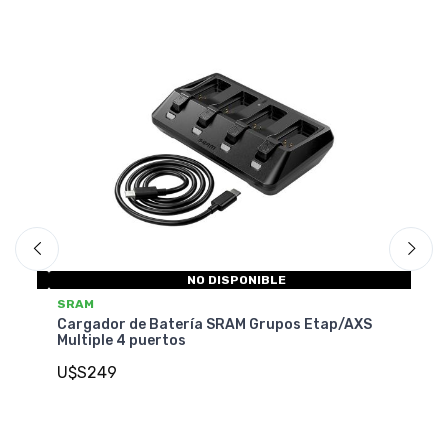
NO DISPONIBLE
SR
SRAM
Du
Cargador de Batería SRAM Grupos Etap/AXS
4
Multiple 4 puertos
U
U$S249