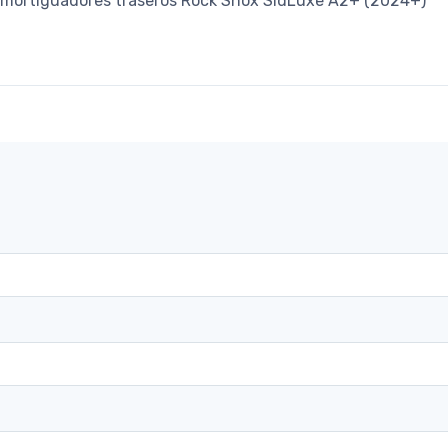
e amortiguadores traseros Rock Shox SidLuxe A2+ (2024+)