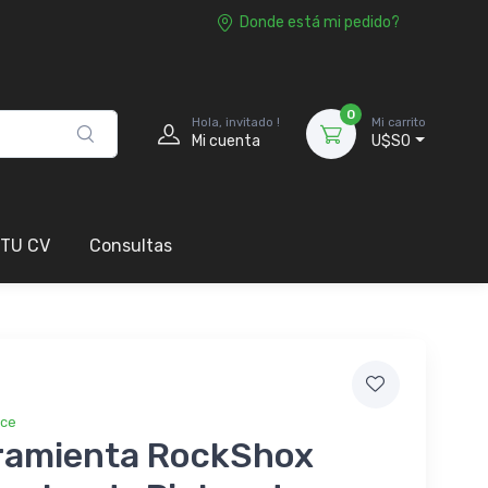
Donde está mi pedido?
0
Hola, invitado !
Mi carrito
Mi cuenta
U$S0
 TU CV
Consultas
ice
ramienta RockShox