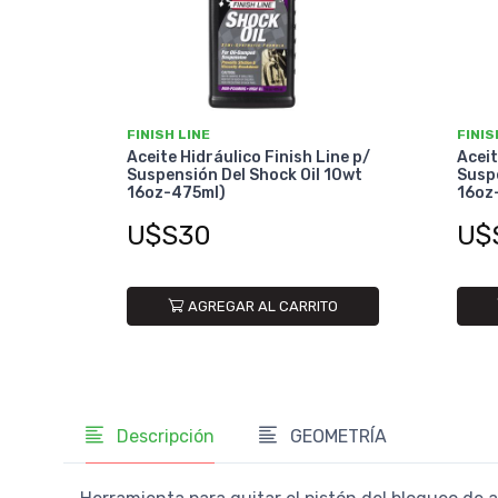
FINISH LINE
FINIS
Aceite Hidráulico Finish Line p/
Aceit
Suspensión Del Shock Oil 10wt
Suspe
16oz-475ml)
16oz
U$S30
U$
AGREGAR AL CARRITO
Descripción
GEOMETRÍA