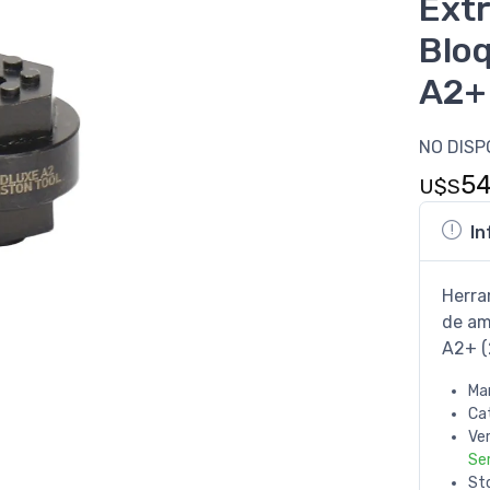
Extr
Blo
A2+
NO DISP
5
U$S
In
Herra
de am
A2+ 
Ma
Ca
Ve
Se
St