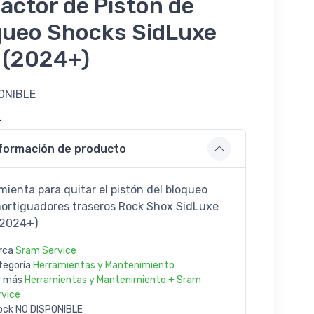
actor de Piston de
queo Shocks SidLuxe
 (2024+)
ONIBLE
4
formación de producto
mienta para quitar el pistón del bloqueo
ortiguadores traseros Rock Shox SidLuxe
(2024+)
rca
Sram Service
tegoría
Herramientas y Mantenimiento
r más
Herramientas y Mantenimiento + Sram
rvice
ock
NO DISPONIBLE