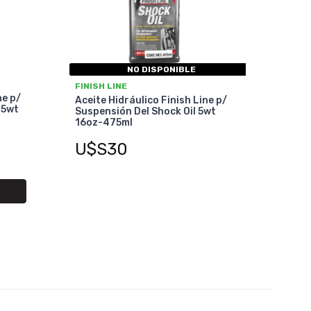
NO DISPONIBLE
FINISH LINE
ne p/
Aceite Hidráulico Finish Line p/
.5wt
Suspensión Del Shock Oil 5wt
16oz-475ml
U$S30
O