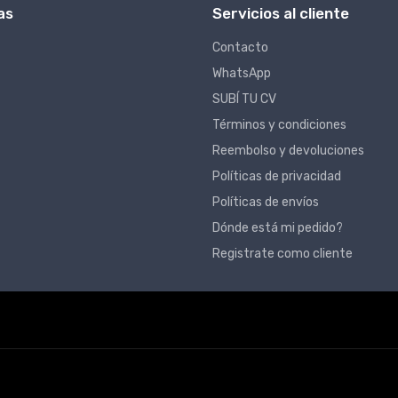
as
Servicios al cliente
Contacto
WhatsApp
SUBÍ TU CV
Términos y condiciones
Reembolso y devoluciones
Políticas de privacidad
Políticas de envíos
Dónde está mi pedido?
Registrate como cliente