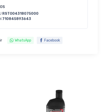
GOS
U
RSTO04318075000
N
710845893643
ir
WhatsApp
Facebook