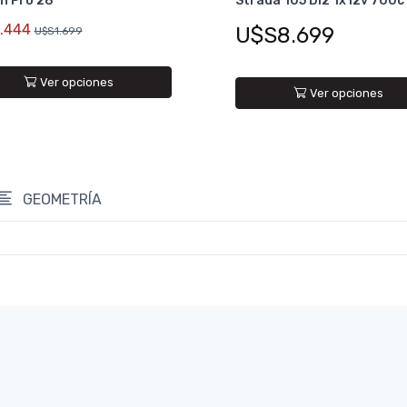
n Pro 28
Strada 105 Di2 1x12v 700c
.444
U$S8.699
U$S1.699
Ver opciones
Ver opciones
GEOMETRÍA