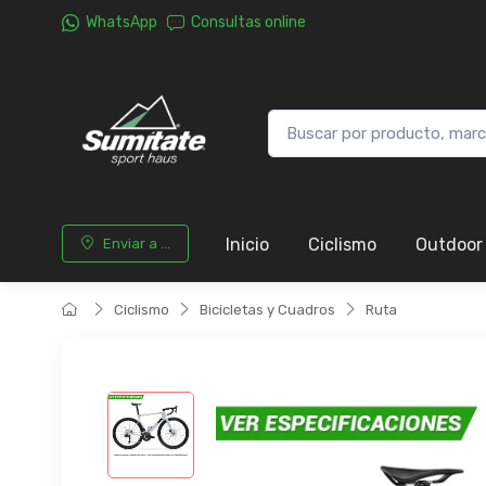
WhatsApp
Consultas online
Inicio
Ciclismo
Outdoor
Enviar a ...
Ciclismo
Bicicletas y Cuadros
Ruta