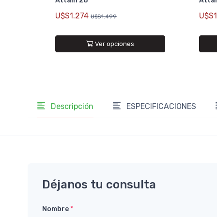
Attain 28
Attai
U$S1.274
U$S1
U$S1.499
Ver opciones
Descripción
ESPECIFICACIONES
Déjanos tu consulta
Nombre
*