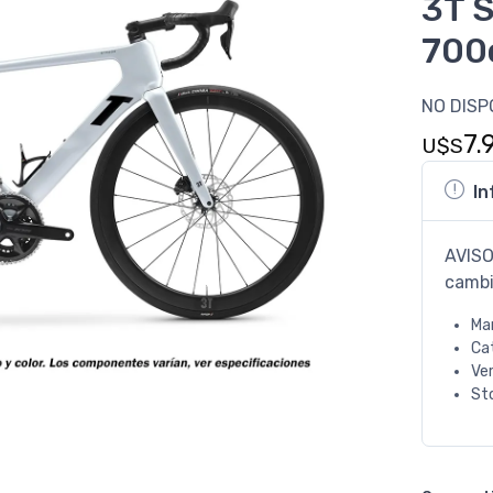
3T S
700
NO DISP
7.
U$S
In
AVISO
cambi
Ma
Ca
Ve
St