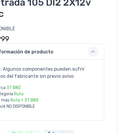
trada 105 DI2 2X12v
c
ONIBLE
999
formación de producto
: Algunos componentes pueden sufrir
os del fabricante sin previo aviso
rca
3T BIKE
tegoría
Ruta
r más
Ruta + 3T BIKE
ock
NO DISPONIBLE