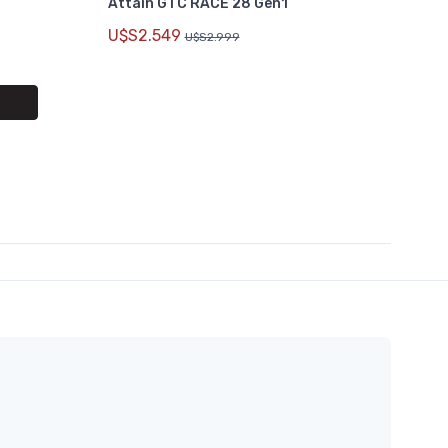
Attain GTC RACE 28 Gen1
U$S2.549
U$S2.999