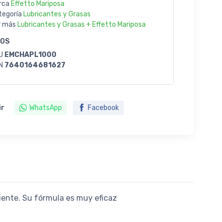
rca
Effetto Mariposa
tegoría
Lubricantes y Grasas
r más
Lubricantes y Grasas + Effetto Mariposa
GOS
U
EMCHAPL1000
N
7640164681627
ir
WhatsApp
Facebook
ciente. Su fórmula es muy eficaz