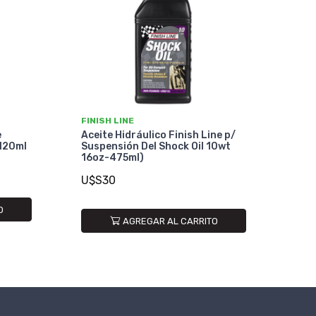
FINISH LINE
e
Aceite Hidráulico Finish Line p/
 120ml
Suspensión Del Shock Oil 10wt
16oz-475ml)
U$S30
O
AGREGAR AL CARRITO