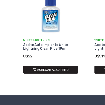
WHITE LIGHTNING
WHITE
Aceite Autolimpiante White
Aceite
Lightning Clean Ride 19ml
Lightn
U$S2
U$S11
AGREGAR AL CARRITO