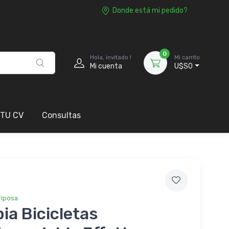
Donde está mi pedido?
0
Hola, invitado !
Mi carrito
Mi cuenta
U$S0
 TU CV
Consultas
riposa
ia Bicicletas