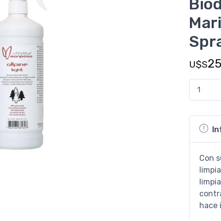
Biod
Mari
Spr
2
U$S
In
Con s
limpi
limpi
contra
hace 