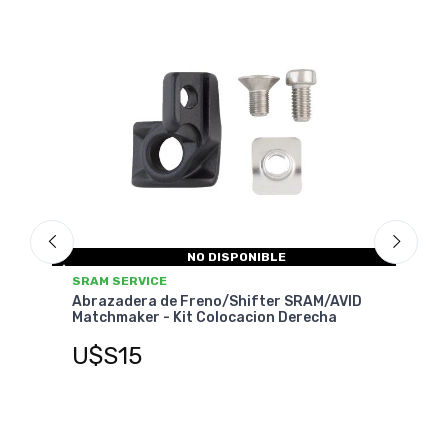
NO DISPONIBLE
SRAM SER
SRAM SERVICE
Abrazade
Abrazadera de Freno/Shifter SRAM/AVID
Matchmak
Matchmaker - Kit Colocacion Derecha
U$S1
U$S15