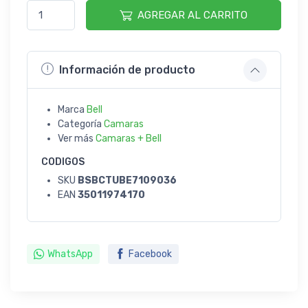
AGREGAR AL CARRITO
Información de producto
Marca
Bell
Categoría
Camaras
Ver más
Camaras + Bell
CODIGOS
SKU
BSBCTUBE7109036
EAN
35011974170
WhatsApp
Facebook