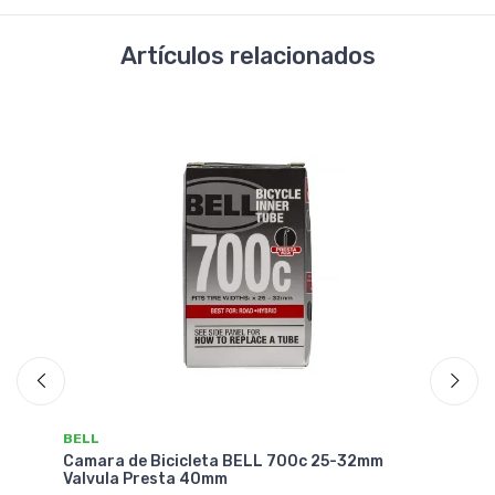
Artículos relacionados
BELL
BE
(5
Camara de Bicicleta BELL 700c 25-32mm
Ca
Valvula Presta 40mm
Va