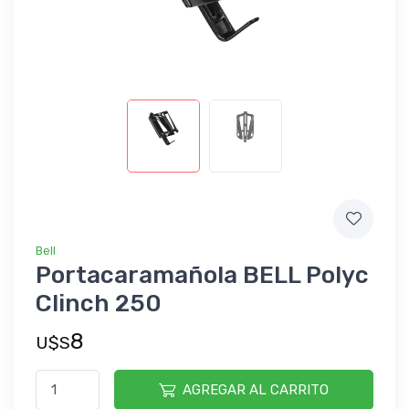
Bell
Portacaramañola BELL Polyc
Clinch 250
8
U$S
AGREGAR AL CARRITO