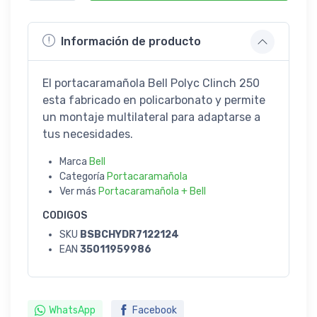
Información de producto
El portacaramañola Bell Polyc Clinch 250
esta fabricado en policarbonato y permite
un montaje multilateral para adaptarse a
tus necesidades.
Marca
Bell
Categoría
Portacaramañola
Ver más
Portacaramañola + Bell
CODIGOS
SKU
BSBCHYDR7122124
EAN
35011959986
WhatsApp
Facebook