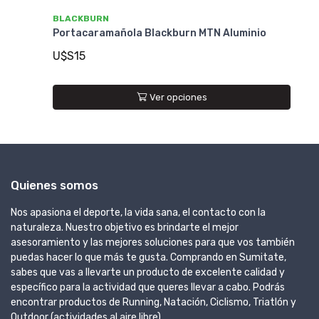
BLACKBURN
B
Portacaramañola Blackburn MTN Aluminio
Po
U$S15
U
Ver opciones
Quienes somos
Nos apasiona el deporte, la vida sana, el contacto con la
naturaleza. Nuestro objetivo es brindarte el mejor
asesoramiento y las mejores soluciones para que vos también
puedas hacer lo que más te gusta. Comprando en Sumitate,
sabes que vas a llevarte un producto de excelente calidad y
específico para la actividad que queres llevar a cabo. Podrás
encontrar productos de Running, Natación, Ciclismo, Triatlón y
Outdoor (actividades al aire libre).