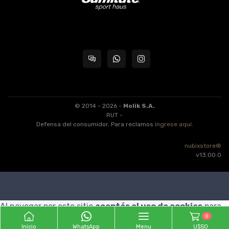
© 2014 - 2026 -
Molik S.A.
RUT -
Defensa del consumidor. Para reclamos
ingrese aquí
.
nubixstore®
v13.00.0
Al navegar por este sitio
aceptás el uso de cookies
para
0
agilizar tu experiencia de compra.
ENTENDIDO
Inicio
WhatsApp
Menu
U$S0