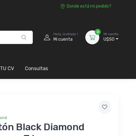
Donde está mi pedido?
0
Hola, invitado !
Mi carrito
Mi cuenta
U$S0
 TU CV
Consultas
mond
tón Black Diamond