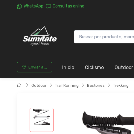
WhatsApp
Consultas online
Inicio
Ciclismo
Outdoor
Enviar a ...
Outdoor
Trail Running
Bastones
Trekking