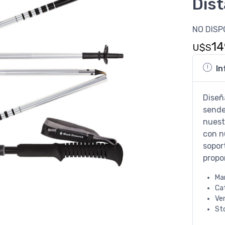
Dist
NO DISP
14
U$S
In
Diseñ
sende
nuest
con n
soport
propo
Ma
Ca
Ve
St