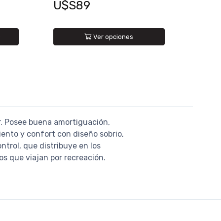
U$S89
O
Ver opciones
r. Posee buena amortiguación,
iento y confort con diseño sobrio,
ontrol, que distribuye en los
os que viajan por recreación.