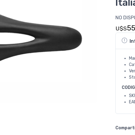
Ital
NO DISP
5
U$S
In
Ma
Ca
Ve
St
CODI
SK
EA
Compart