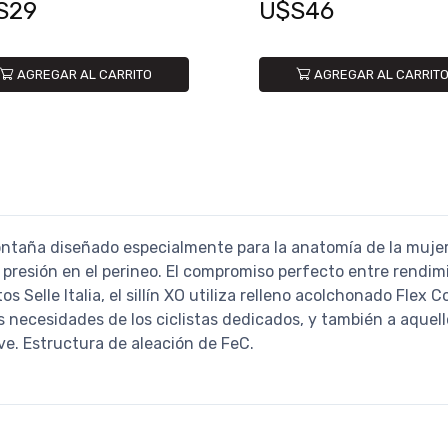
S29
U$S46
AGREGAR AL CARRITO
AGREGAR AL CARRIT
 montaña diseñado especialmente para la anatomía de la muje
a presión en el perineo. El compromiso perfecto entre rendim
s Selle Italia, el sillín XO utiliza relleno acolchonado Flex C
 necesidades de los ciclistas dedicados, y también a aquell
ve. Estructura de aleación de FeC.