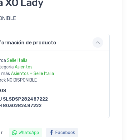
ia XO Lady
ONIBLE
5
formación de producto
rca
Selle Italia
tegoría
Asientos
r más
Asientos + Selle Italia
ock
NO DISPONIBLE
GOS
U
SLSDSP282487222
N
8030282487222
ir
WhatsApp
Facebook