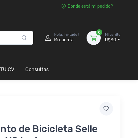
Donde está mi pedido?
0
Hola, invitado !
Mi carrito
Mi cuenta
U$S0
 TU CV
Consultas
nto de Bicicleta Selle