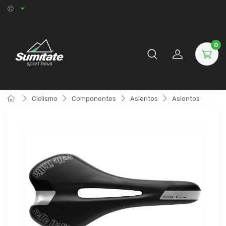
0
Ciclismo
Componentes
Asientos
Asientos