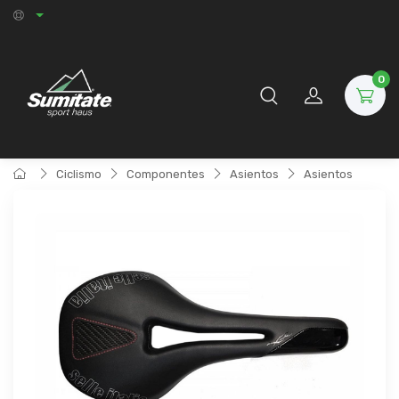
0
Ciclismo
Componentes
Asientos
Asientos