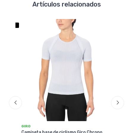
Artículos relacionados
GIRO
GIRO
Camiseta base de ciclismo Giro Chrono
Cami