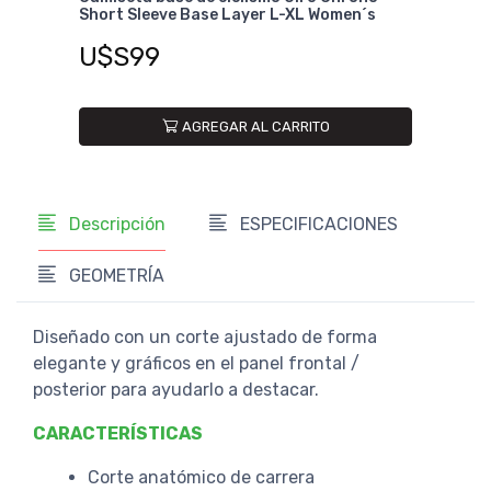
Short Sleeve Base Layer L-XL Women´s
Shor
U$S99
U$
AGREGAR AL CARRITO
Descripción
ESPECIFICACIONES
GEOMETRÍA
Diseñado con un corte ajustado de forma
elegante y gráficos en el panel frontal /
posterior para ayudarlo a destacar.
CARACTERÍSTICAS
Corte anatómico de carrera