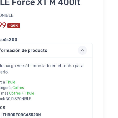
LE Force XT M 400lt
ONIBLE
99
-20%
s
200
U$S
formación de producto
de carga versátil montado en el techo para
ario.
rca
Thule
tegoría
Cofres
r más
Cofres + Thule
ock
NO DISPONIBLE
GOS
U
THBORFORC63520N