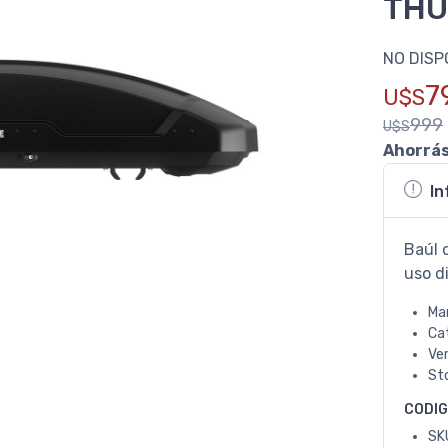
THU
NO DISP
7
U$S
999
U$S
Ahorrá
In
Baúl 
uso di
Ma
Ca
Ve
St
CODI
SK