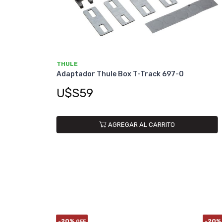
THULE
Adaptador Thule Box T-Track 697-0
U$S59
AGREGAR AL CARRITO
-20%
-20%
OFF
OF