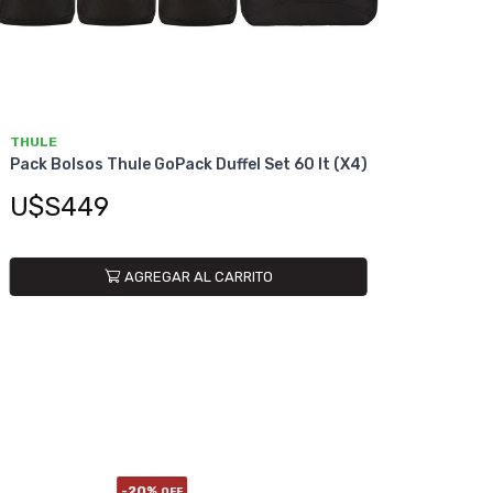
THULE
Pack Bolsos Thule GoPack Duffel Set 60 lt (X4)
U$S449
AGREGAR AL CARRITO
-20%
OFF