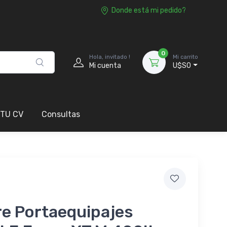
Donde está mi pedido?
0
Hola, invitado !
Mi carrito
Mi cuenta
U$S0
 TU CV
Consultas
re Portaequipajes