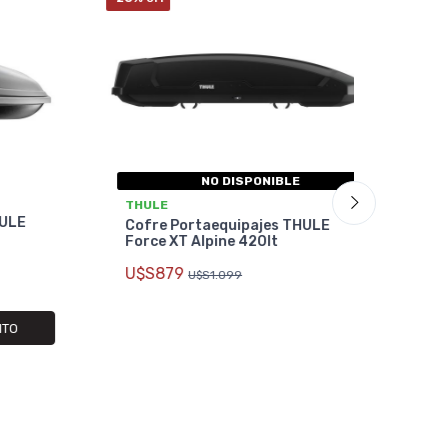
NO DISPONIBLE
THULE
THULE
LE
Cofre Portaequipajes THULE
Cofre
Force XT Alpine 420lt
Force 
U$S879
U$
U$S1.099
O