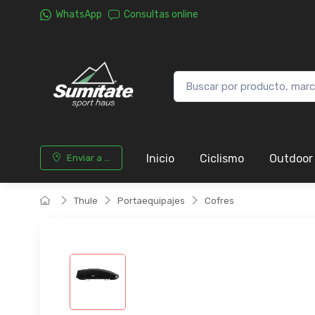
WhatsApp
Consultas online
Inicio
Ciclismo
Outdoor
Enviar a ...
Thule
Portaequipajes
Cofres