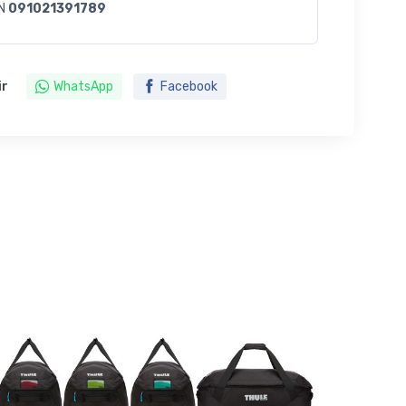
N
091021391789
ir
WhatsApp
Facebook