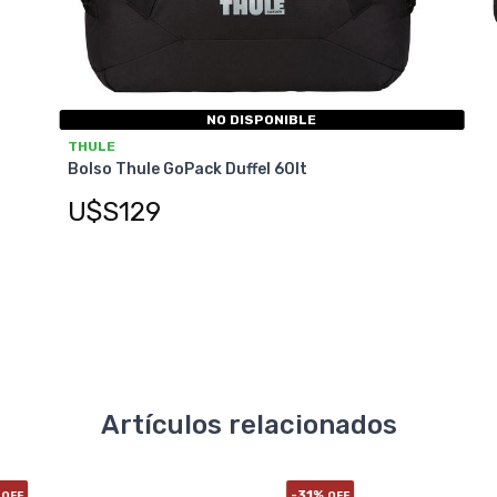
NO DISPONIBLE
THULE
Bolso Thule GoPack Duffel 60lt
U$S129
Artículos relacionados
-31%
F
OFF