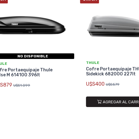
NO DISPONIBLE
THULE
E
Cofre Portaequipaje THU
e Portaequipaje Thule
Sidekick 682000 227lt
 M 614100 396lt
U$S400
879
U$S579
U$S1.099
AGREGAR AL CARRIT