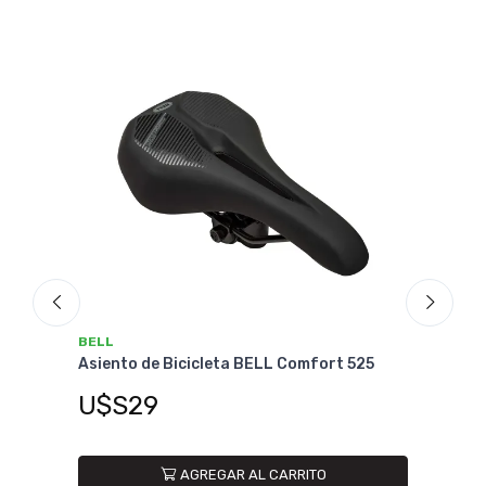
BELL
BEL
Asiento de Bicicleta BELL Comfort 525
Asie
U$S29
U$
AGREGAR AL CARRITO