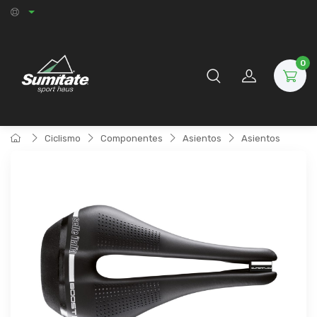
0
Ciclismo
Componentes
Asientos
Asientos