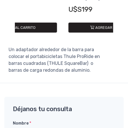
U$
U$S199
AGREGAR AL CARRITO
Un adaptador alrededor de la barra para
colocar el portabicicletas Thule ProRide en
barras cuadradas (THULE SquareBar) o
barras de carga redondas de aluminio.
Déjanos tu consulta
Nombre
*