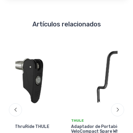
Artículos relacionados
THULE
THU
E
Adaptador de Portabicicletas THULE
Ada
VeloCompact Spare Wheel