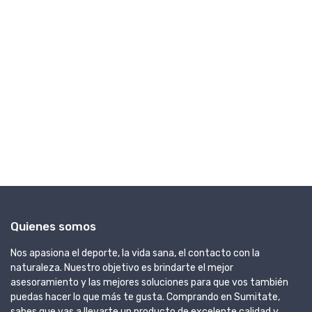
GI
Ca
Sl
U
Quienes somos
Nos apasiona el deporte, la vida sana, el contacto con la
naturaleza. Nuestro objetivo es brindarte el mejor
asesoramiento y las mejores soluciones para que vos también
puedas hacer lo que más te gusta. Comprando en Sumitate,
sabes que vas a llevarte un producto de excelente calidad y