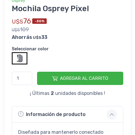
Osprey
Mochila Osprey Pixel
76
U$S
-30%
109
U$S
Ahorrás
33
U$S
Seleccionar color
AGREGAR AL CARRITO
¡ Últimas
2
unidades disponibles !
Información de producto
Diseñada para mantenerlo conectado