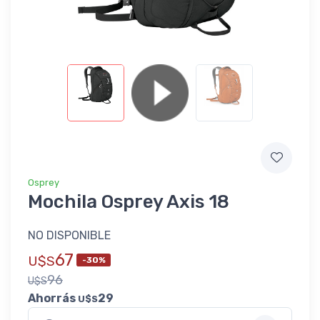
Osprey
Mochila Osprey Axis 18
NO DISPONIBLE
67
U$S
-30%
96
U$S
Ahorrás
29
U$S