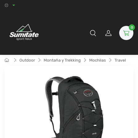
0
Outdoor
Montaña y Trekking
Mochilas
Travel