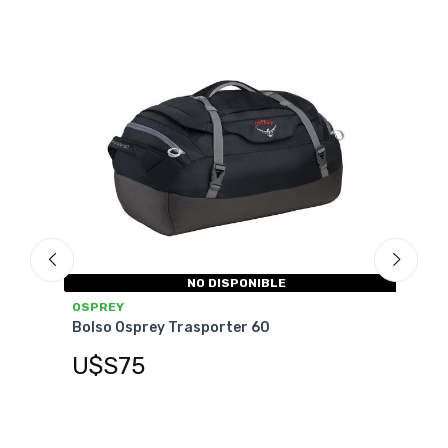
NO DISPONIBLE
OSP
OSPREY
Bols
Bolso Osprey Trasporter 60
U$
U$S75