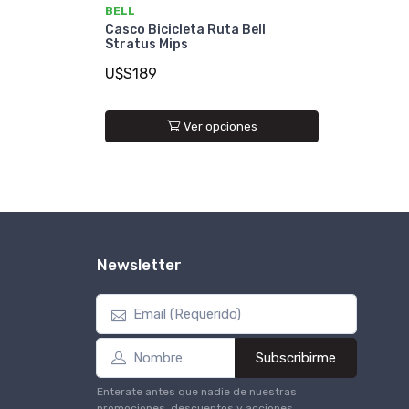
BELL
Casco Bicicleta Ruta Bell
Stratus Mips
U$S189
Ver opciones
Newsletter
Subscribirme
Enterate antes que nadie de nuestras
promociones, descuentos y acciones