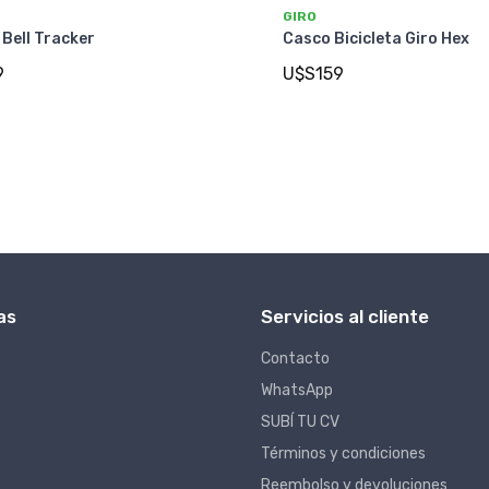
GIRO
Bell Tracker
Casco Bicicleta Giro Hex
9
U$S159
as
Servicios al cliente
Contacto
WhatsApp
SUBÍ TU CV
Términos y condiciones
Reembolso y devoluciones