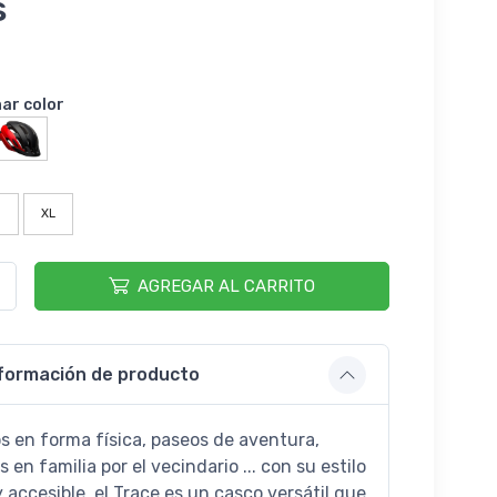
s
nar color
l
XL
AGREGAR AL CARRITO
formación de producto
s en forma física, paseos de aventura,
 en familia por el vecindario ... con su estilo
y accesible, el Trace es un casco versátil que