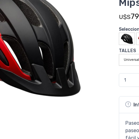
Mip
79
U$S
Seleccio
TALLES
Universa
In
Paseo
paseos
fácil 