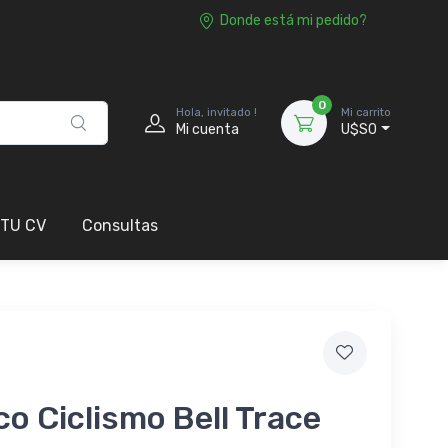
Donde está mi pedido?
0
Hola, invitado !
Mi carrito
Mi cuenta
U$S0
 TU CV
Consultas
o Ciclismo Bell Trace