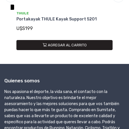
THULE
T
Portakayak THULE Kayak Support 5201
Po
U$S199
U
AGREGAR AL CARRITO
Quienes somos
Nos apasiona el deporte, la vida sana, el contacto con la
naturaleza. Nuestro objetivo es brindarte el mejor
asesoramiento y las mejores soluciones para que vos también
puedas hacer lo que más te gusta. Comprando en Sumitate,
sabes que vas a llevarte un producto de excelente calidad y
específico para la actividad que queres llevar a cabo. Podrás
encontrar productos de Running, Natación, Ciclismo, Triatlón y