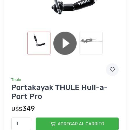
Thule
Portakayak THULE Hull-a-
Port Pro
349
U$S
AGREGAR AL CARRITO