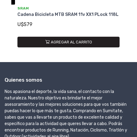
SRAM
S
Cadena Bicicleta MTB SRAM 11v XX1 PLock 118L
Ca
PL
U$S79
U
AGREGAR AL CARRITO
Quienes somos
Nos apasiona el deporte, la vida sana, el contacto con la
naturaleza. Nuestro objetivo es brindarte el mejor
asesoramiento y las mejores soluciones para que vos también
puedas hacer lo que más te gusta. Comprando en Sumitate,
sabes que vas a llevarte un producto de excelente calidad y
específico para la actividad que queres llevar a cabo. Podrás
encontrar productos de Running, Natación, Ciclismo, Triatlón y
Outdoor (actividades al aire libre).