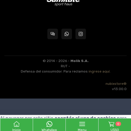
© 2014 - 2026 -
Molik S.A.
RUT -
Defensa del consumidor. Para reclamos
ingrese aquí
.
nubixstore®
v13.00.0
Al navegar por este sitio
aceptás el uso de cookies
para
0
agilizar tu experiencia de compra.
ENTENDIDO
Inicio
WhatsApp
Menu
U$S0