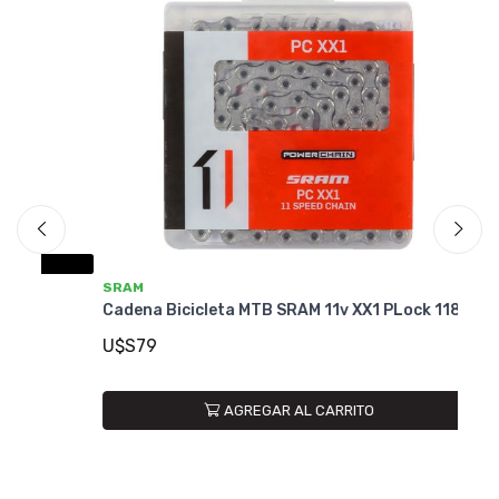
SRAM
S
Cadena Bicicleta MTB SRAM 11v XX1 PLock 118L
Ca
PL
U$S79
U
AGREGAR AL CARRITO