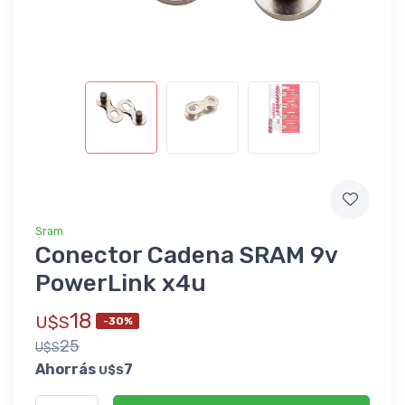
Sram
Conector Cadena SRAM 9v
PowerLink x4u
18
U$S
-30%
25
U$S
Ahorrás
7
U$S