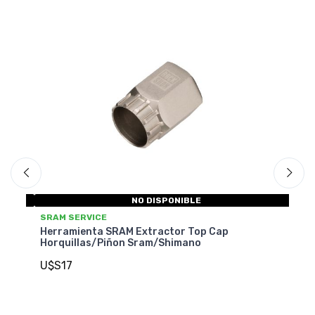
NO DISPONIBLE
S
SRAM SERVICE
Pi
Herramienta SRAM Extractor Top Cap
Horquillas/Piñon Sram/Shimano
U
U$S17