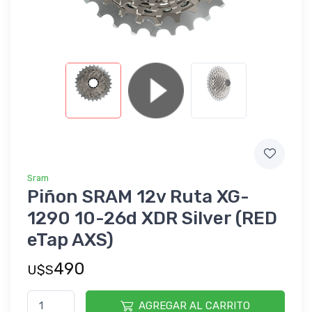
Sram
Piñon SRAM 12v Ruta XG-
1290 10-26d XDR Silver (RED
eTap AXS)
490
U$S
AGREGAR AL CARRITO