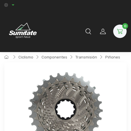
0
Ciclismo
Componentes
Transmisión
Piñones