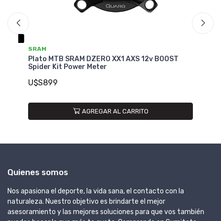
SRAM
S
Plato MTB SRAM DZERO XX1 AXS 12v BOOST
Pl
e
Spider Kit Power Meter
3m
U$S899
U
AGREGAR AL CARRITO
Quienes somos
Nos apasiona el deporte, la vida sana, el contacto con la
naturaleza. Nuestro objetivo es brindarte el mejor
asesoramiento y las mejores soluciones para que vos también