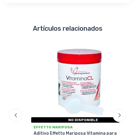
Artículos relacionados
-70%
O
NO DISPONIBLE
EFFETTO MARIPOSA
EFF
Aditivo Effetto Mariposa Vitamina para
Cata