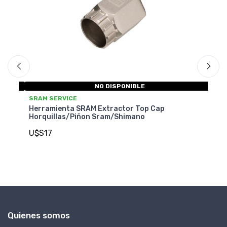
NO DISPONIBLE
S
SRAM SERVICE
Pi
Herramienta SRAM Extractor Top Cap
Horquillas/Piñon Sram/Shimano
U
U$S17
Quienes somos