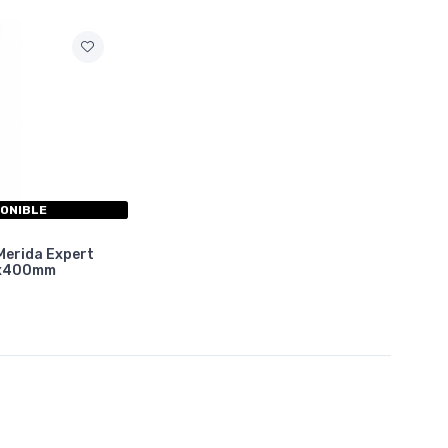
PONIBLE
Merida Expert
mx400mm