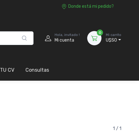
Donde está mi pedido?
0
Hola, invitado !
Mi carrito
Mi cuenta
U$S0
 TU CV
Consultas
1 / 1