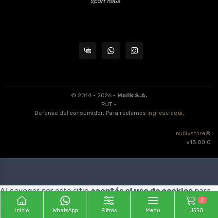
© 2014 - 2026 -
Molik S.A.
RUT -
Defensa del consumidor. Para reclamos
ingrese aquí
.
nubixstore®
v13.00.0
Al navegar por este sitio
aceptás el uso de cookies
para
0
agilizar tu experiencia de compra.
ENTENDIDO
Inicio
WhatsApp
Filtros
Menu
U$S0