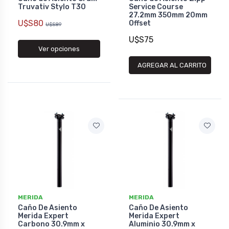
Truvativ Stylo T30
Service Course
27.2mm 350mm 20mm
U$S80
Offset
U$S89
U$S75
Ver opciones
AGREGAR AL CARRITO
MERIDA
MERIDA
Caño De Asiento
Caño De Asiento
Merida Expert
Merida Expert
Carbono 30.9mm x
Aluminio 30.9mm x