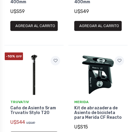
400mm
400mm
U$S59
U$S49
AGREGAR AL CARRITO
AGREGAR AL CARRITO
-10%
OFF
TRUVATIV
MERIDA
Caño de Asiento Sram
Kit de abrazadera de
Truvativ Stylo T20
Asiento de bicicleta
para Merida CF Reacto
U$S44
U$S49
U$S15