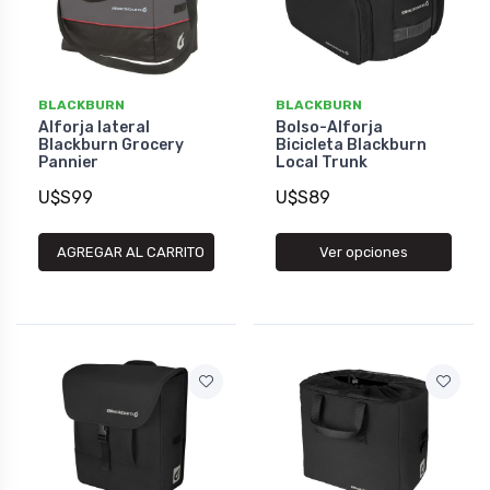
BLACKBURN
BLACKBURN
Alforja lateral
Bolso-Alforja
Blackburn Grocery
Bicicleta Blackburn
Pannier
Local Trunk
U$S99
U$S89
AGREGAR AL CARRITO
Ver opciones