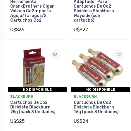
Herramienta
Adaptador Para
CrankBrothers Cigar
Cartuchos De Co2
Válvula Co2 + porta
Bicicleta Blackburn
Aguja/Tarugos/2
Wayside (con
Cartuchos Co2
cartucho)
U$S39
U$S27
NO DISPONIBLE
NO DISPONIBLE
BLACKBURN
BLACKBURN
Cartuchos De Co2
Cartuchos De Co2
Bicicleta Blackburn
Bicicleta Blackburn
25g (pack 3 Unidades)
16g (pack 3 Unidades)
U$S25
U$S24