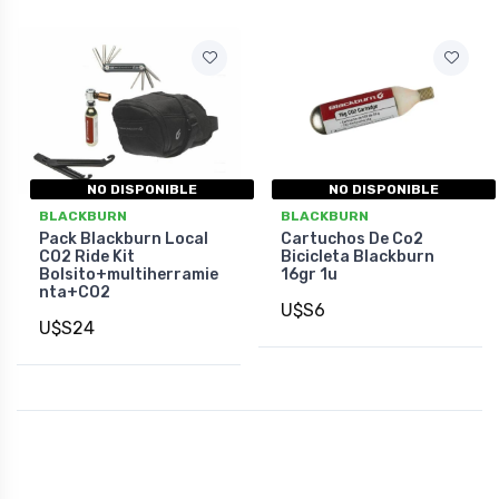
NO DISPONIBLE
NO DISPONIBLE
BLACKBURN
BLACKBURN
Pack Blackburn Local
Cartuchos De Co2
CO2 Ride Kit
Bicicleta Blackburn
Bolsito+multiherramie
16gr 1u
nta+CO2
U$S6
U$S24