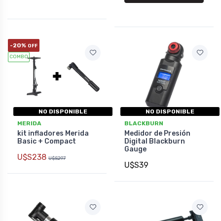
-20%
OFF
COMBO
NO DISPONIBLE
NO DISPONIBLE
MERIDA
BLACKBURN
kit infladores Merida
Medidor de Presión
Basic + Compact
Digital Blackburn
Gauge
U$S238
U$S297
U$S39