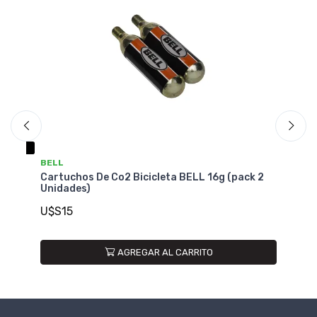
BELL
B
Cartuchos De Co2 Bicicleta BELL 16g (pack 2
Ca
Unidades)
(p
U$S15
U
AGREGAR AL CARRITO