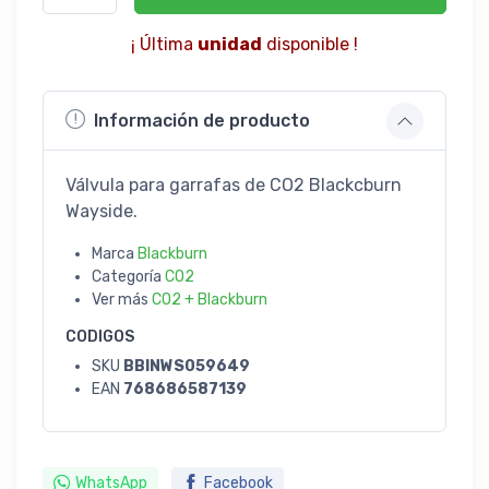
¡ Última
unidad
disponible !
Información de producto
Válvula para garrafas de CO2 Blackcburn
Wayside.
Marca
Blackburn
Categoría
CO2
Ver más
CO2 + Blackburn
CODIGOS
SKU
BBINWS059649
EAN
768686587139
WhatsApp
Facebook