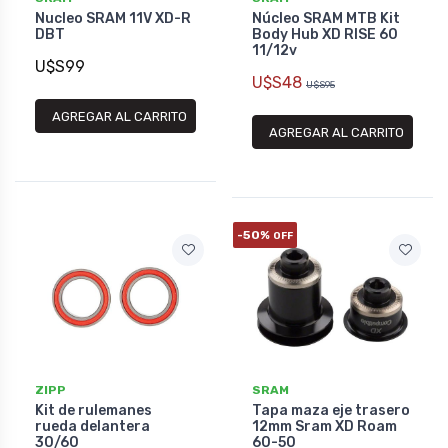
Nucleo SRAM 11V XD-R
Núcleo SRAM MTB Kit
DBT
Body Hub XD RISE 60
11/12v
U$S99
U$S48
U$S95
AGREGAR AL CARRITO
AGREGAR AL CARRITO
-50%
OFF
ZIPP
SRAM
Kit de rulemanes
Tapa maza eje trasero
rueda delantera
12mm Sram XD Roam
30/60
60-50