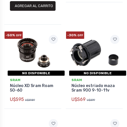
AGREGAR AL CARRITO
-50%
-30%
OFF
OFF
NO DISPONIBLE
NO DISPONIBLE
SRAM
SRAM
Núcleo XD Sram Roam
Núcleo estriado maza
50-60
Sram 900 9-10-11v
U$S95
U$S69
U$S189
U$S99