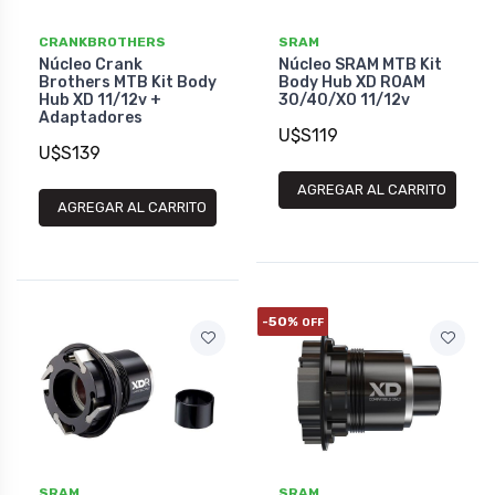
CRANKBROTHERS
SRAM
Núcleo Crank
Núcleo SRAM MTB Kit
Brothers MTB Kit Body
Body Hub XD ROAM
Hub XD 11/12v +
30/40/XO 11/12v
Adaptadores
U$S119
U$S139
AGREGAR AL CARRITO
AGREGAR AL CARRITO
-50%
OFF
SRAM
SRAM