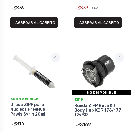
U$S39
U$S33
U$S66
AGREGAR AL CARRITO
AGREGAR AL CARRITO
NO DISPONIBLE
SRAM SERVICE
ZIPP
Grasa ZIPP para
Rueda ZIPP Ruta Kit
Nucleos FreeHub
Body Hub XDR 176/177
Pawls Syrin 20ml
12v SR
U$S16
U$S169