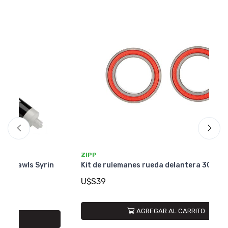
ZIPP
ZI
n
Kit de rulemanes rueda delantera 30/60
Ki
U$S39
U
AGREGAR AL CARRITO