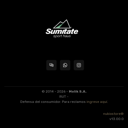
© 2014 - 2026 -
Molik S.A.
RUT -
Defensa del consumidor. Para reclamos
ingrese aquí
.
nubixstore®
v13.00.0