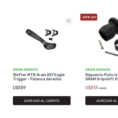
-50%
OFF
SRAM SERVICE
SRAM SERVICE
Shifter MTB Sram XX1 Eagle
Repuesto Puño Iz
Trigger - Palanca derecha
SRAM Gripshift X
U$S59
U$S13
U$S25
AGREGAR AL CARRITO
AGREGAR AL