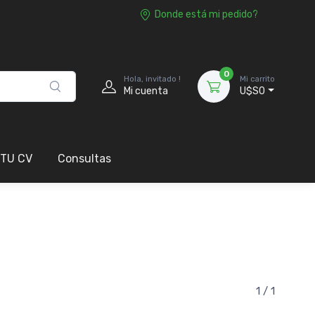
Donde está mi pedido?
0
Hola, invitado !
Mi carrito
Mi cuenta
U$S0
 TU CV
Consultas
1 / 1