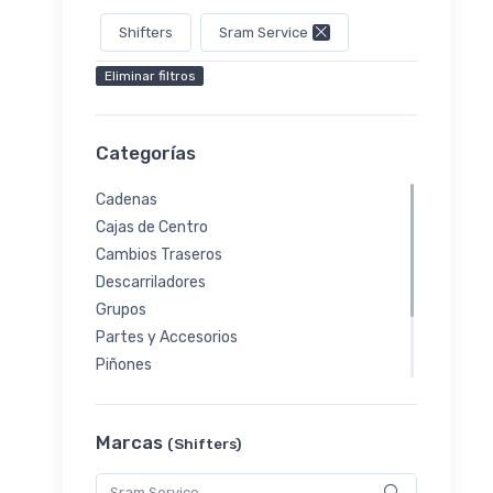
Shifters
Sram Service
Eliminar filtros
Categorías
Cadenas
Cajas de Centro
Cambios Traseros
Descarriladores
Grupos
Partes y Accesorios
Piñones
Plato-Palanca
Platos
Marcas
(Shifters)
Shifters