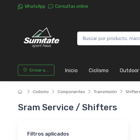
WhatsApp
Consultas online
Inicio
Ciclismo
Outdoor
Enviar a ...
Ciclismo
Componentes
Transmisión
Shifter
Sram Service / Shifters
Filtros aplicados