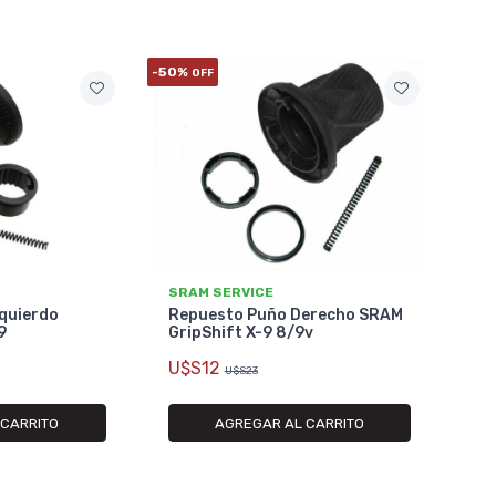
-50%
OFF
SRAM SERVICE
quierdo
Repuesto Puño Derecho SRAM
9
GripShift X-9 8/9v
U$S12
U$S23
 CARRITO
AGREGAR AL CARRITO