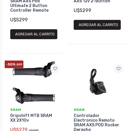
SRAM AXS Pod
AXS 12v 2-Button
Ultimate 2 Button
U$S299
Controller Remote
U$S299
AGREGAR AL CARRITO
AGREGAR AL CARRITO
-30%
OFF
SRAM
SRAM
Gripshift MTB SRAM
Controlador
XX 2X10v
Electronico Remoto
SRAM AXS POD Rocker
U$S279
Derecho
U$S399