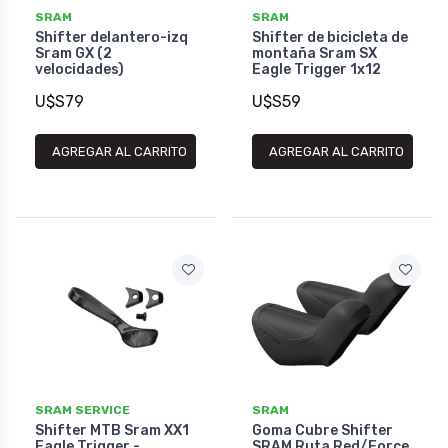
SRAM
SRAM
Shifter delantero-izq
Shifter de bicicleta de
Sram GX (2
montaña Sram SX
velocidades)
Eagle Trigger 1x12
U$S79
U$S59
AGREGAR AL CARRITO
AGREGAR AL CARRITO
SRAM SERVICE
SRAM
Shifter MTB Sram XX1
Goma Cubre Shifter
Eagle Trigger -
SRAM Ruta Red/Force