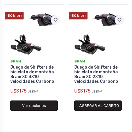
-50%
-50%
OFF
OFF
SRAM
SRAM
Juego de Shifters de
Juego de Shifters de
bicicleta de montaña
bicicleta de montaña
Sram X0 3X10
Sram X0 2X10
velocidades Carbono
velocidades Carbono
U$S175
U$S175
U$S349
U$S349
Ver opciones
AGREGAR AL CARRITO