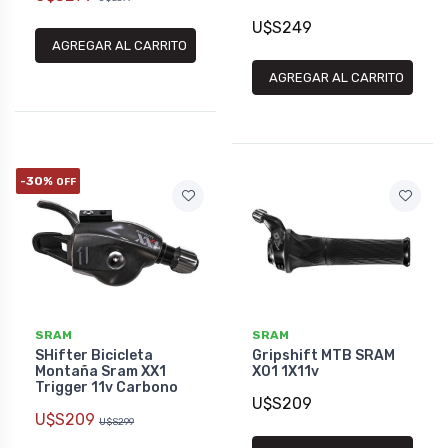
U$S249
AGREGAR AL CARRITO
AGREGAR AL CARRITO
-30%
OFF
SRAM
SRAM
SHifter Bicicleta
Gripshift MTB SRAM
Montaña Sram XX1
X01 1X11v
Trigger 11v Carbono
U$S209
U$S209
U$S299