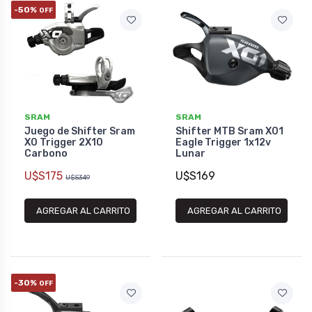
-50%
OFF
SRAM
SRAM
Juego de Shifter Sram
Shifter MTB Sram X01
X0 Trigger 2X10
Eagle Trigger 1x12v
Carbono
Lunar
U$S175
U$S169
U$S349
AGREGAR AL CARRITO
AGREGAR AL CARRITO
-30%
OFF