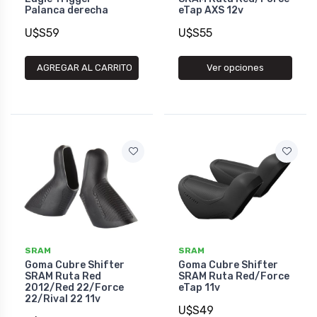
Palanca derecha
eTap AXS 12v
U$S59
U$S55
AGREGAR AL CARRITO
Ver opciones
SRAM
SRAM
Goma Cubre Shifter
Goma Cubre Shifter
SRAM Ruta Red
SRAM Ruta Red/Force
2012/Red 22/Force
eTap 11v
22/Rival 22 11v
U$S49