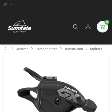
0
Ciclismo
Componentes
Transmisión
Shifters