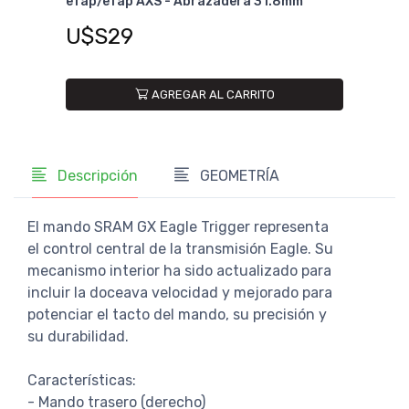
eTap/eTap AXS - Abrazadera 31.8mm
eTap
U$S29
U$
AGREGAR AL CARRITO
Descripción
GEOMETRÍA
El mando SRAM GX Eagle Trigger representa
el control central de la transmisión Eagle. Su
mecanismo interior ha sido actualizado para
incluir la doceava velocidad y mejorado para
potenciar el tacto del mando, su precisión y
su durabilidad.
Características:
- Mando trasero (derecho)