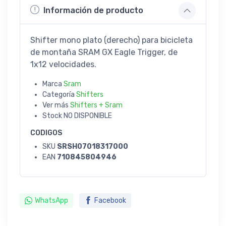
Información de producto
Shifter mono plato (derecho) para bicicleta
de montaña SRAM GX Eagle Trigger, de
1x12 velocidades.
Marca
Sram
Categoría
Shifters
Ver más
Shifters + Sram
Stock
NO DISPONIBLE
CODIGOS
SKU
SRSH07018317000
EAN
710845804946
WhatsApp
Facebook