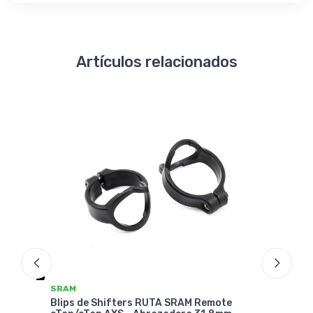
Artículos relacionados
SRAM
SRA
Blips de Shifters RUTA SRAM Remote
Tap
Blip