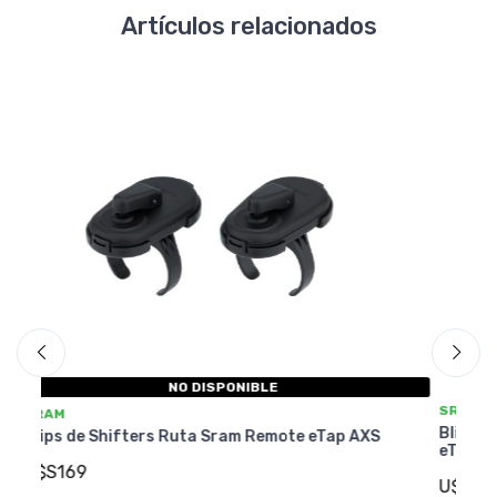
Artículos relacionados
SRAM
S
Blips de Shifters RUTA SRAM Remote
XS
B
eTap/eTap AXS - Abrazadera 31.8mm
A
U$S29
U