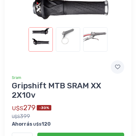
Sram
Gripshift MTB SRAM XX
2X10v
279
U$S
-30%
399
U$S
Ahorrás
120
U$S