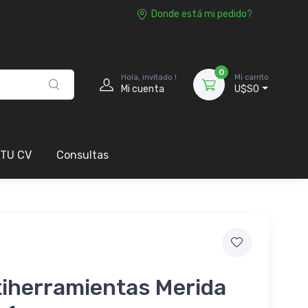
Donde está mi pedido?
0
Hola, invitado !
Mi carrito
Mi cuenta
U$S0
 TU CV
Consultas
tiherramientas Merida