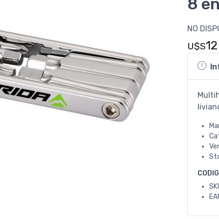
8 en
NO DISP
12
U$S
In
Multi
livia
Ma
Ca
Ve
St
CODI
SK
EA