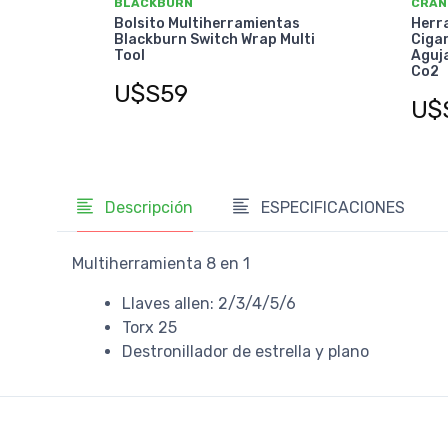
BLACKBURN
CRAN
Bolsito Multiherramientas
Herr
Blackburn Switch Wrap Multi
Cigar
Tool
Aguj
Co2
U$S59
U$
Descripción
ESPECIFICACIONES
Multiherramienta 8 en 1
Llaves allen: 2/3/4/5/6
Torx 25
Destronillador de estrella y plano