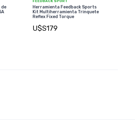
FEEDBACK SPORT
 de
Herramienta Feedback Sports
SA
Kit Multiherramienta Trinquete
Reflex Fixed Torque
U$S179