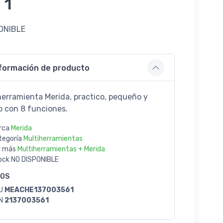
 1
ONIBLE
formación de producto
herramienta Merida, practico, pequeño y
no con 8 funciones.
rca
Merida
tegoría
Multiherramientas
r más
Multiherramientas + Merida
ock
NO DISPONIBLE
GOS
U
MEACHE137003561
N
2137003561