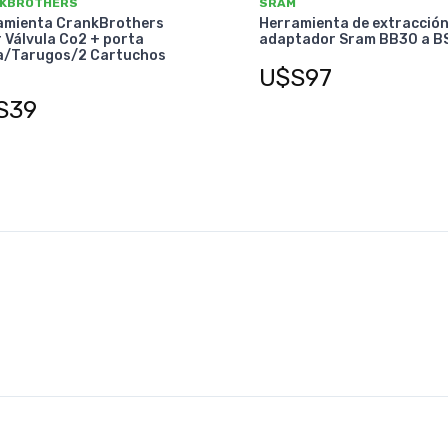
KBROTHERS
SRAM
amienta CrankBrothers
Herramienta de extracción
 Válvula Co2 + porta
adaptador Sram BB30 a B
a/Tarugos/2 Cartuchos
U$S97
S39