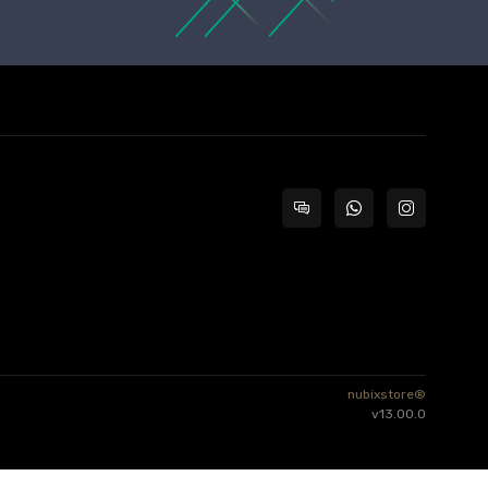
nubixstore®
v13.00.0