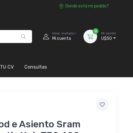
Donde está mi pedido?
0
Hola, invitado !
Mi carrito
Mi cuenta
U$S0
 TU CV
Consultas
od e Asiento Sram