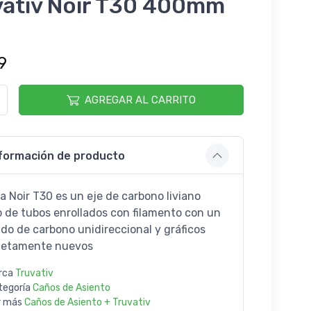
vativ Noir T30 400mm
9
AGREGAR AL CARRITO
formación de producto
la Noir T30 es un eje de carbono liviano
 de tubos enrollados con filamento con un
do de carbono unidireccional y gráficos
letamente nuevos
rca
Truvativ
tegoría
Caños de Asiento
r más
Caños de Asiento + Truvativ