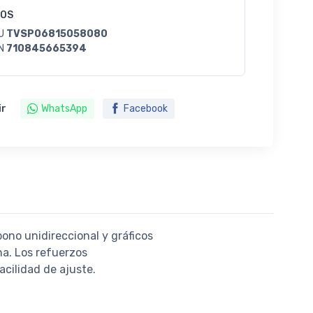
GOS
U
TVSP06815058080
N
710845665394
ir
WhatsApp
Facebook
ono unidireccional y gráficos
na. Los refuerzos
cilidad de ajuste.