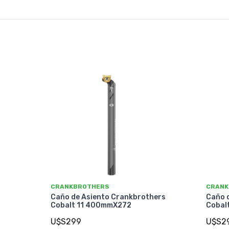
CRANKBROTHERS
CRANK
Caño de Asiento Crankbrothers
Caño 
Cobalt 11 400mmX272
Cobal
U$S299
U$S2