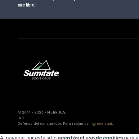
aire libre).
© 2014 - 2026 -
Molik S.A.
RUT -
Defensa del consumidor. Para reclamos
ingrese aquí
.
Al navegar por este sitio
aceptás el uso de cookies
para a