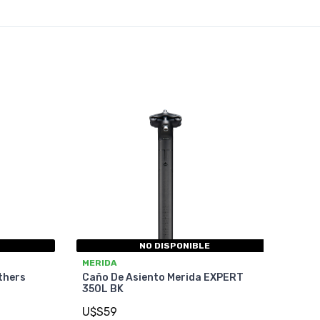
NO DISPONIBLE
MERIDA
thers
Caño De Asiento Merida EXPERT
350L BK
U$S59