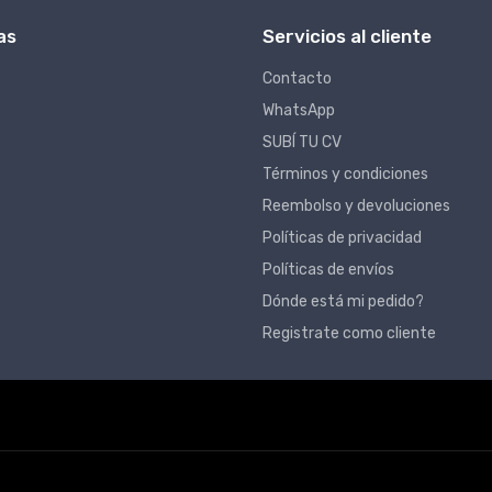
as
Servicios al cliente
Contacto
WhatsApp
SUBÍ TU CV
Términos y condiciones
Reembolso y devoluciones
Políticas de privacidad
Políticas de envíos
Dónde está mi pedido?
Registrate como cliente