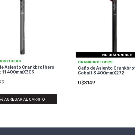
NO DISPONIBLE
BROTHERS
CRANKBROTHERS
de Asiento Crankbrothers
Caño de Asiento Crankbro
t 11 400mmX309
Cobalt 3 400mmX272
99
U$S149
AGREGAR AL CARRITO