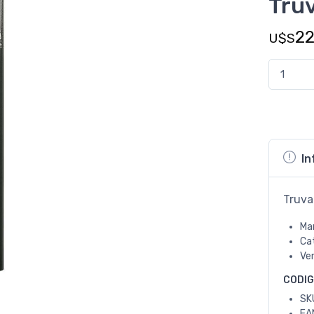
Truv
2
U$S
In
Truva
Ma
Ca
Ve
CODI
SK
EA