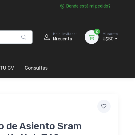
Donde está mi pedido?
0
Hola, invitado !
Mi carrito
Mi cuenta
U$S0
 TU CV
Consultas
o de Asiento Sram