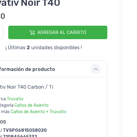
ativ Noir T40
20
AGREGAR AL CARRITO
¡ Últimas
2
unidades disponibles !
formación de producto
tiv Noir T40 Carbon / Ti
rca
Truvativ
tegoría
Caños de Asiento
r más
Caños de Asiento + Truvativ
GOS
U
TVSP06815058020
N
710845665332