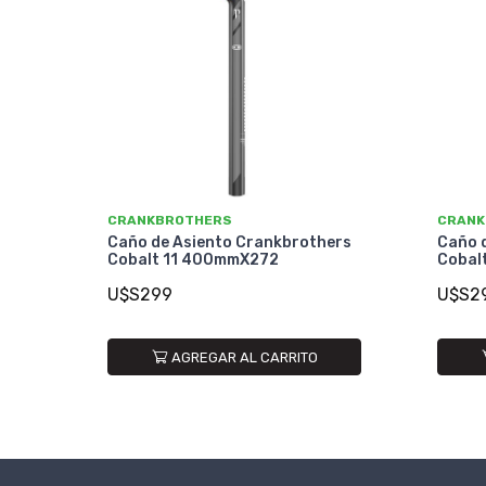
CRANKBROTHERS
CRANK
Caño de Asiento Crankbrothers
Caño 
Cobalt 11 400mmX272
Cobal
U$S299
U$S2
AGREGAR AL CARRITO