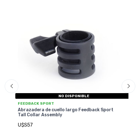
IBLE
NO DISPONIBLE
FEEDBACK SPORT
 Feedback Sport
Abrazadera de cuello largo Feedback 
Tall Collar Assey
U$S57